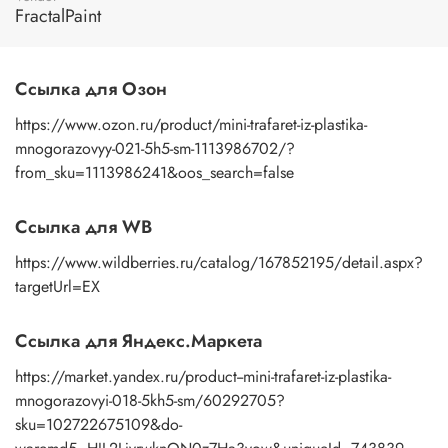
просушить бумажным полотенцем.
FractalPaint
Ссылка для Озон
https://www.ozon.ru/product/mini-trafaret-iz-plastika-
mnogorazovyy-021-5h5-sm-1113986702/?
from_sku=1113986241&oos_search=false
Ссылка для WB
https://www.wildberries.ru/catalog/167852195/detail.aspx?
targetUrl=EX
Ссылка для Яндекс.Маркета
https://market.yandex.ru/product--mini-trafaret-iz-plastika-
mnogorazovyi-018-5kh5-sm/60292705?
sku=102722675109&do-