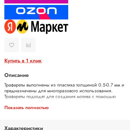
Купить в 1 клик
Описание
Трафареты выполнены из пластика толщиной 0.5-0.7 мм и
предназначены для многоразового использования.
Трафареты подходят для создания мотива с помощью
текстурных паст, 3D геля, декоративной штукатурки,
Показать полностью
шпатлевки. Трафареты подходят для декора различных
поверхностей (плоская керамика, плитка, мебель, панно),
использования в технике декупаж и скрапбукинг. В
зависимости от используемых материалов можно
Характеристики