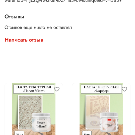
waremd5=HJL2LjvrwknQN0z7Ha3vow&uniqueId=743839
Отзывы
Отзывов еще никто не оставлял
Написать отзыв