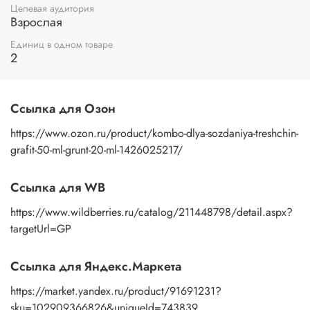
Целевая аудитория
Взрослая
Единиц в одном товаре
2
Ссылка для Озон
https://www.ozon.ru/product/kombo-dlya-sozdaniya-treshchin-
grafit-50-ml-grunt-20-ml-1426025217/
Ссылка для WB
https://www.wildberries.ru/catalog/211448798/detail.aspx?
targetUrl=GP
Ссылка для Яндекс.Маркета
https://market.yandex.ru/product/91691231?
sku=102909366826&uniqueId=743839