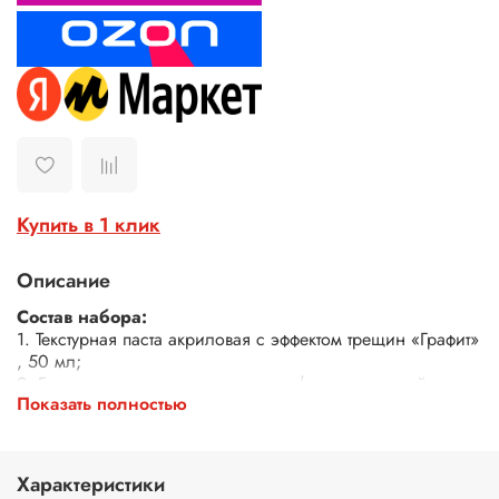
Купить в 1 клик
Описание
Состав набора:
1. Текстурная паста акриловая с эффектом трещин «Графит»
, 50 мл;
2. Грунт для составов с трещинами (универсальный
Показать полностью
прозрачный), 20 мл.
Текстурная паста с эффектом трещин от Fractal Paint
обладает хорошей укрывистостью, после высыхания
Характеристики
поверхность изделия становится матовой, и на ней