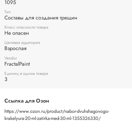
1095
Тип
Составы для создания трещин
Класс опасности товара
Не опасен
Целевая аудитория
Взрослая
Vendor
FractalPaint
Единиц в одном товаре
3
Ссылка для Озон
https://www.ozon.ru/product/nabor-dvuhshagovogo-
krakelyura-20-ml-zatirka-med-30-ml-1355326330/