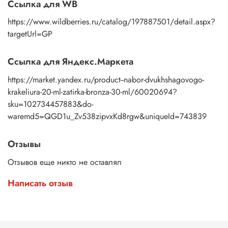
Ссылка для WB
https://www.wildberries.ru/catalog/197887501/detail.aspx?
targetUrl=GP
Ссылка для Яндекс.Маркета
https://market.yandex.ru/product--nabor-dvukhshagovogo-
krakeliura-20-ml-zatirka-bronza-30-ml/60020694?
sku=102734457883&do-
waremd5=QGD1u_Zv538zipvxKd8rgw&uniqueId=743839
Отзывы
Отзывов еще никто не оставлял
Написать отзыв