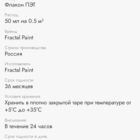
высыхания на поверхности декорируемого изделия будут
Флакон ПЭТ
появляться трещины. Сушить только при комнатной
Расход
температуре. Чем больше слой шага №2, тем крупнее
50 мл на 0.5 м²
трещины. Для проявления трещин рекомендуем
использовать фирменную затирку Fractal Paint.
Бренд
Fractal Paint
Страна производства
Россия
Изготовитель
Fractal Paint
Срок годности
36 месяцев
Условия хранения
Хранить в плотно закрытой таре при температуре от
+5°С до +35°С
Высыхание
В течение 24 часов
Срок годности в днях