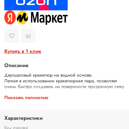
Купить в 1 клик
Описание
Двухшаговый кракелюр на водной основе.
Легкая в использовании кракелюрная пара, позволяет
очень быстро создавать на поверхности прозрачную сетку
трещин.
Показать полностью
Шаг №1: нанесите на поверхность тонким слоем шаг №1,
дайте ему высохнуть 15-20 минут. Потрогайте покрытую им
поверхность, он должна быть еще липкой, но не
оставлять следов на пальцах.
Характеристики
Шаг №2: на высохший шаг №1 нанесите наливом шаг №2
, слоем 1-2 мм и разравняйте его мастихином. По мере
Вид упаковки