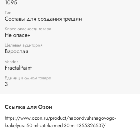
1095
Тип
Составы для создания трещин
Класс опасности товара
Не опасен
Целевая аудитория
Взрослая
Vendor
FractalPaint
Единиц в одном товаре
3
Ссылка для Озон
https://www.ozon.ru/product/nabor-dvuhshagovogo-
krakelyura-50-ml-zatirka-med-30-ml-1355326537/