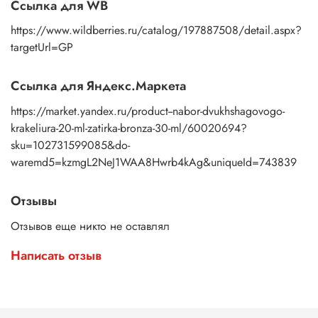
Ссылка для WB
https://www.wildberries.ru/catalog/197887508/detail.aspx?
targetUrl=GP
Ссылка для Яндекс.Маркета
https://market.yandex.ru/product--nabor-dvukhshagovogo-
krakeliura-20-ml-zatirka-bronza-30-ml/60020694?
sku=102731599085&do-
waremd5=kzmgL2NeJ1WAA8Hwrb4kAg&uniqueId=743839
Отзывы
Отзывов еще никто не оставлял
Написать отзыв