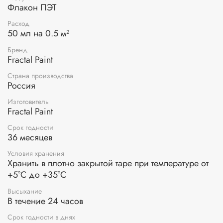
высыхания на поверхности декорируемого изделия будут
Флакон ПЭТ
появляться трещины. Сушить только при комнатной
Расход
температуре. Чем больше слой шага №2, тем крупнее
50 мл на 0.5 м²
трещины. Для проявления трещин рекомендуем
использовать фирменную затирку Fractal Paint.
Бренд
Fractal Paint
Страна производства
Россия
Изготовитель
Fractal Paint
Срок годности
36 месяцев
Условия хранения
Хранить в плотно закрытой таре при температуре от
+5°С до +35°С
Высыхание
В течение 24 часов
Срок годности в днях