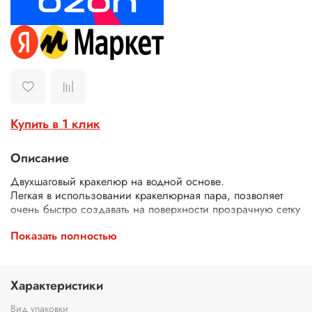
Купить в 1 клик
Описание
Двухшаговый кракелюр на водной основе.
Легкая в использовании кракелюрная пара, позволяет
очень быстро создавать на поверхности прозрачную сетку
трещин.
Показать полностью
Шаг №1: нанесите на поверхность тонким слоем шаг №1,
дайте ему высохнуть 15-20 минут. Потрогайте покрытую им
поверхность, он должна быть еще липкой, но не
оставлять следов на пальцах.
Характеристики
Шаг №2: на высохший шаг №1 нанесите наливом шаг №2
, слоем 1-2 мм и разравняйте его мастихином. По мере
Вид упаковки