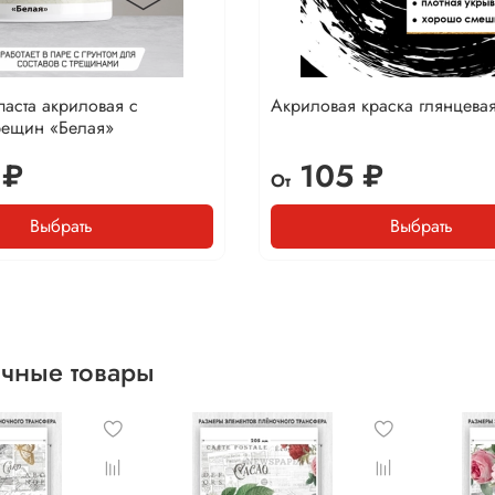
паста акриловая с
Акриловая краска глянцева
рещин «Белая»
 ₽
105 ₽
От
Выбрать
Выбрать
чные товары