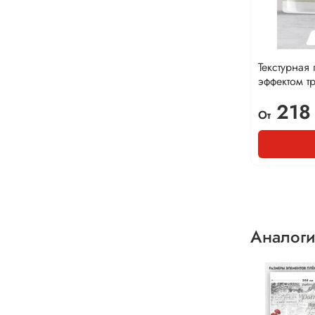
Текстурная 
эффектом т
218
От
Аналоги