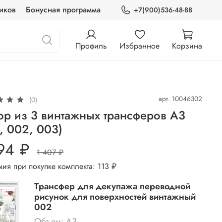
иков
Бонусная программа
+7(900)536-48-88
Профиль
Избранное
Корзина
арт.
10046302
(0)
р из 3 винтажных трансферов А3
, 002, 003)
94 ₽
1 407 ₽
ия при покупке комплекта:
113 ₽
Трансфер для декупажа переводной
рисунок для поверхностей винтажный
002
Объем: А3