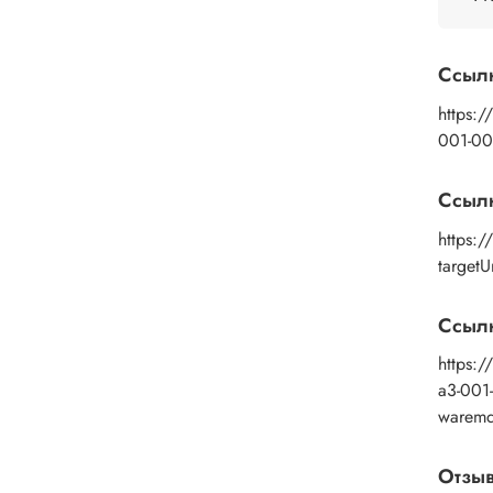
изобр
подой
глянц
Ссыл
https:/
001-00
Ссыл
https:/
target
Ссылк
https:/
a3-00
warem
Отзы