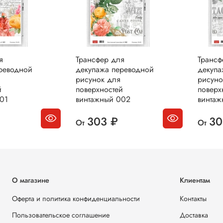
я
Трансфер для
Трансф
реводной
декупажа переводной
декупа
рисунок для
рисуно
й
поверхностей
поверх
01
винтажный 002
винтаж
303 ₽
30
От
От
О магазине
Клиентам
Оферта и политика конфиденциальности
Контакты
Пользовательское соглашение
Доставка