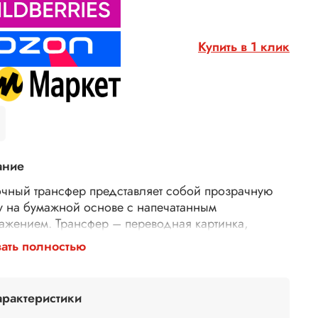
Купить в 1 клик
ание
чный трансфер представляет собой прозрачную
у на бумажной основе с напечатанным
ажением. Трансфер – переводная картинка,
ажение, с его помощью Ваше изделие приобретет
ать полностью
торимость и уникальность. Трансферной бумагой
 заменить декупажные карты, рисовую бумагу для
ажа, рисовые листы, бумагу для декупажа,
арактеристики
тки для декупажа. Трансфер универсален,