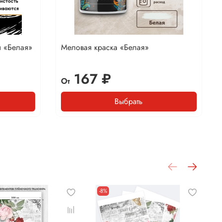
я «Белая»
Меловая краска «Белая»
167 ₽
От
Выбрать
-8%