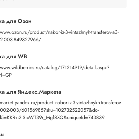
ажение любым покрывным лаком. Отлично
дет акриловый лак на водной основе, матовый,
евый, полуглянцевый.
ка для Озон
/www.ozon.ru/product/nabor-iz-3-vintazhnyh-transferov-a3-
2-003-849327966/
ка для WB
/www.wildberries.ru/catalog/171214919/detail.aspx?
Url=GP
а для Яндекс.Маркета
/market.yandex.ru/product--nabor-iz-3-vintazhnykh-transferov-
1-002-003/60156985?sku=102732522057&do-
d5=KKR-n2iSiuWT39r_Mgf8XQ&uniqueId=743839
вы