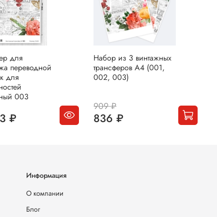
ер для
Набор из 3 винтажных
Т
жа переводной
трансферов А4 (001,
д
к для
002, 003)
р
ностей
п
ный 003
в
909 ₽
3 ₽
836 ₽
О
Информация
О компании
Блог