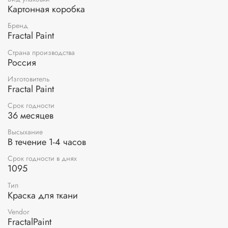
9. Финишер по коже 20 мл
Картонная коробка
Краски по коже созданы для росписи кожаных изделий.
Бренд
Для создания уникальных дизайнов на кроссовках,
Fractal Paint
куртках, сумках, кошельках, обложках. Водостойкие
Страна производства
акриловые краски для кожи представляют собой
Россия
колерованный состав, который прочно сцепляется с
кожаной поверхностью. Краски для росписи кожи быстро
Изготовитель
сохнут, не трескаются при высыхании, не теряют цвет.
Fractal Paint
Краски для кожи выпущены в нескольких линейках:
классические цвета, перламутры, неоновые, с эффектом
Срок годности
36 месяцев
листовой потали. Есть краски по коже в наборах. Краски
для росписи кожи можно смешивать между собой для
Высыхание
получения уникальных оттенков.
В течение 1-4 часов
Применение:
1) Подготовка
Срок годности в днях
Перед нанесением краски обезжирьте поверхность кожи
1095
«Обезжиривателем», уайт-спиритом или изопропиловым
Тип
спиртом. Обезжиривание помогает удалить грязь и пыль,
Краска для ткани
которые могут мешать росписи и приводить к
неравномерному распределению краски. После
Vendor
обезжиривания необходимо дать коже просохнуть перед
FractalPaint
покраской.