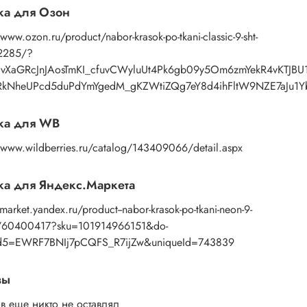
ка для Озон
/www.ozon.ru/product/nabor-krasok-po-tkani-classic-9-sht-
2285/?
=vXaGRcJnJAosTmKI_cfuvCWyluUt4Pk6gb09y5Om6zmYekR4vKTJBU
RkNheUPcd5duPdYmYgedM_gKZWtiZQg7eY8d4ihFltW9NZE7aJu1
ка для WB
//www.wildberries.ru/catalog/143409066/detail.aspx
а для Яндекс.Маркета
/market.yandex.ru/product--nabor-krasok-po-tkani-neon-9-
v/60400417?sku=101914966151&do-
d5=EWRF7BNIj7pCQFS_R7ijZw&uniqueId=743839
вы
в еще никто не оставлял