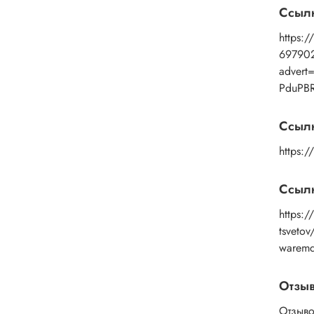
Ссыл
https:/
69790
advert
PduPB
Ссыл
https:
Ссылк
https:/
tsveto
warem
Отзы
Отзыво