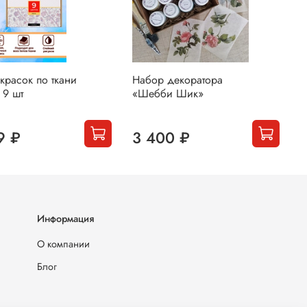
красок по ткани
Набор декоратора
Н
 9 шт
«Шебби Шик»
P
9 ₽
3 400 ₽
Информация
О компании
Блог