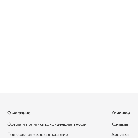
После
проут
перга
утюго
Темпе
можно
После
волок
долго
Прав
изде
стирк
(жела
изнан
средст
О магазине
Клиентам
Оферта и политика конфиденциальности
Контакты
Пользовательское соглашение
Доставка