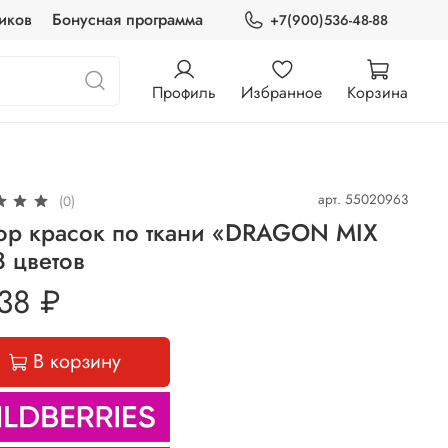
иков
Бонусная программа
+7(900)536-48-88
Профиль
Избранное
Корзина
арт.
55020963
(0)
ор красок по ткани «DRAGON MIX
8 цветов
38 ₽
В корзину