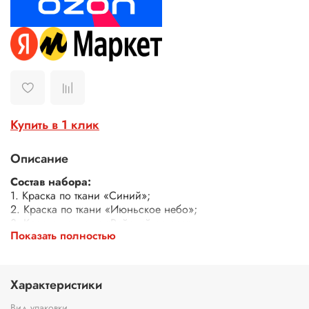
Купить в 1 клик
Описание
Состав набора:
1. Краска по ткани «Синий»;
2. Краска по ткани «Июньское небо»;
3. Краска по ткани «Райский остров»;
Показать полностью
4. Краска по ткани «Мятная»;
5. Краска по ткани «Песочная»;
6. Краска по ткани «Коричневая»;
7. Краска по ткани «Красная»;
Характеристики
8. Краска по ткани «Белая»;
9. Краска по ткани «Чёрная».
Вид упаковки