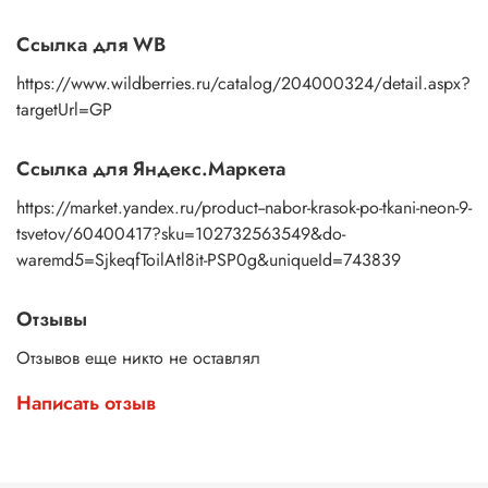
Ссылка для WB
https://www.wildberries.ru/catalog/204000324/detail.aspx?
targetUrl=GP
Ссылка для Яндекс.Маркета
https://market.yandex.ru/product--nabor-krasok-po-tkani-neon-9-
tsvetov/60400417?sku=102732563549&do-
waremd5=SjkeqfToilAtl8it-PSP0g&uniqueId=743839
Отзывы
Отзывов еще никто не оставлял
Написать отзыв