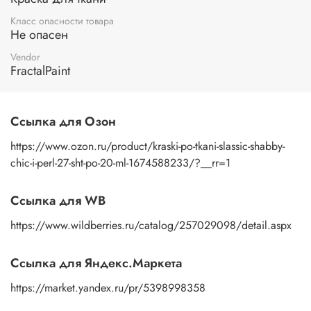
8. Краска по ткани "Фиолетовый неон";
Класс опасности товара
9. Краска по ткани "Чёрная".
Не опасен
Объем банок: 20 мл.
Vendor
FractalPaint
Ссылка для Озон
https://www.ozon.ru/product/kraski-po-tkani-slassic-shabby-
chic-i-perl-27-sht-po-20-ml-1674588233/?__rr=1
Ссылка для WB
https://www.wildberries.ru/catalog/257029098/detail.aspx
Ссылка для Яндекс.Маркета
https://market.yandex.ru/pr/5398998358