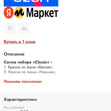
Купить в 1 клик
Описание
Cостав набора «Сlassic» :
1. Краска по ткани «Белая»;
2. Краска по ткани «Черная»;
3. Краска по ткани «Коричневая»;
Показать полностью
4. Краска по ткани «Фиолетовая»;
5. Краска по ткани «Синяя»;
6. Краска по ткани «Зеленая»;
7. Краска по ткани «Желтая»;
Характеристики
8. Краска по ткани «Красная»;
9. Краска по ткани «Оранжевая».
Вид упаковки