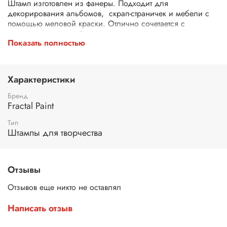
Штамп изготовлен из фанеры. Подходит для
декорирования альбомов, скрап-страничек и мебели с
помощью меловой краски. Отлично сочетается с
красками по ткани. С помощью штампов можно украсить
Показать полностью
текстильные предметы быта: полотенца, наволочки,
мебельную обивку, шопперы. Штамп закреплен на
удобной деревянной ручке.
Характеристики
Применение:
нанесите краску на штамп с помощью
губки. Затем сделайте оттиск. При необходимости
Бренд
нанесите краску повторно тем же методом. После
Fractal Paint
завершения работы промойте штамп под струей теплой
воды и просушите бумажным полотенцем.
Тип
Штампы для творчества
Отзывы
Отзывов еще никто не оставлял
Написать отзыв