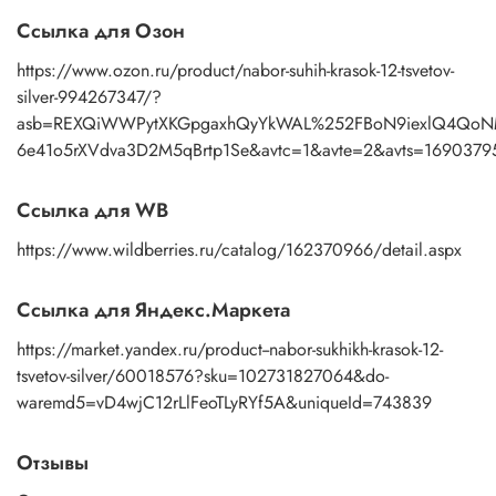
Ссылка для Озон
https://www.ozon.ru/product/nabor-suhih-krasok-12-tsvetov-
silver-994267347/?
asb=REXQiWWPytXKGpgaxhQyYkWAL%252FBoN9iexlQ4QoNMr
6e41o5rXVdva3D2M5qBrtp1Se&avtc=1&avte=2&avts=1690379
Ссылка для WB
https://www.wildberries.ru/catalog/162370966/detail.aspx
Ссылка для Яндекс.Маркета
https://market.yandex.ru/product--nabor-sukhikh-krasok-12-
tsvetov-silver/60018576?sku=102731827064&do-
waremd5=vD4wjC12rLlFeoTLyRYf5A&uniqueId=743839
Отзывы