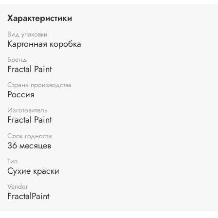
Сухая краска
«Хамелеон
»
, 20 мл;
Сухая краска
«Вечерний прованс
»
, 20 мл;
Характеристики
Сухая краска
«Карельский мох
»
, 20 мл;
Сухая краска
«Мерцание звёзд
»
, 20 мл;
Вид упаковки
Сухая краска
«Лепесток тюльпана
»
, 20 мл;
Картонная коробка
Сухая краска
«Морозная клюква
»
, 20 мл.
Бренд
Fractal Paint
Страна производства
Россия
Изготовитель
Fractal Paint
Срок годности
36 месяцев
Тип
Сухие краски
Vendor
FractalPaint