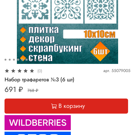
арт.
55079005
(0)
Набор трафаретов №3 (6 шт)
691 ₽
768 ₽
В корзину