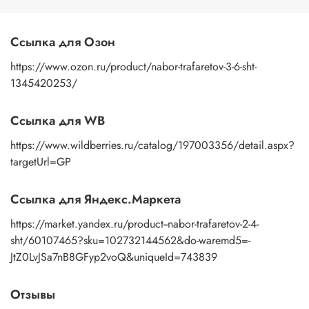
Ссылка для Озон
https://www.ozon.ru/product/nabor-trafaretov-3-6-sht-
1345420253/
Ссылка для WB
https://www.wildberries.ru/catalog/197003356/detail.aspx?
targetUrl=GP
Ссылка для Яндекс.Маркета
https://market.yandex.ru/product--nabor-trafaretov-2-4-
sht/60107465?sku=102732144562&do-waremd5=-
JtZ0LvJSa7nB8GFyp2voQ&uniqueId=743839
Отзывы