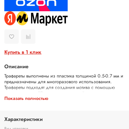
Купить в 1 клик
Описание
Трафареты выполнены из пластика толщиной 0.5-0.7 мм и
предназначены для многоразового использования.
Трафареты подходят для создания мотива с помощью
текстурных паст, 3D геля, декоративной штукатурки,
Показать полностью
шпатлевки. Трафареты подходят для декора различных
поверхностей (плоская керамика, плитка, мебель, панно),
использования в технике декупаж и скрапбукинг. В
зависимости от используемых материалов можно
Характеристики
применять трафарет для стен и иных поверхностей как
внутри помещений, так и для наружных уличных работ.
Вид упаковки