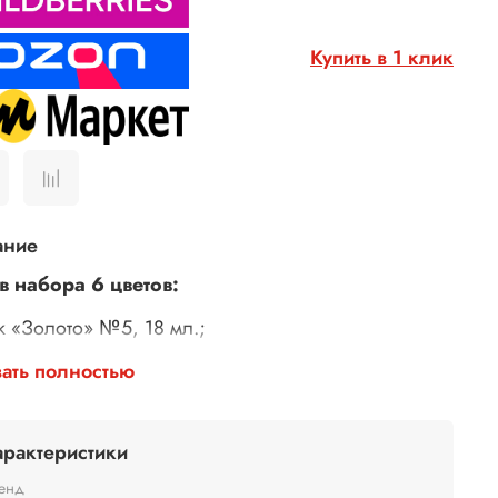
Купить в 1 клик
ание
в набора 6 цветов:
ск
«Золото» №5, 18 мл.;
ск «Moonshine» №25 18 мл;
ать полностью
ск «Бронза» №13, 18 мл.;
арактеристики
ск «Медь» №14, 18 мл.;
енд