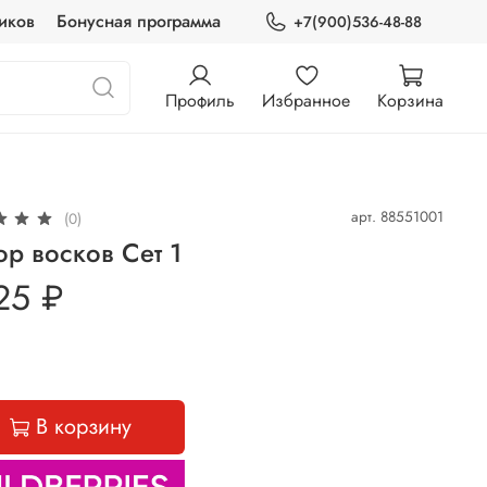
иков
Бонусная программа
+7(900)536-48-88
Профиль
Избранное
Корзина
арт.
88551001
(0)
р восков Сет 1
25 ₽
В корзину