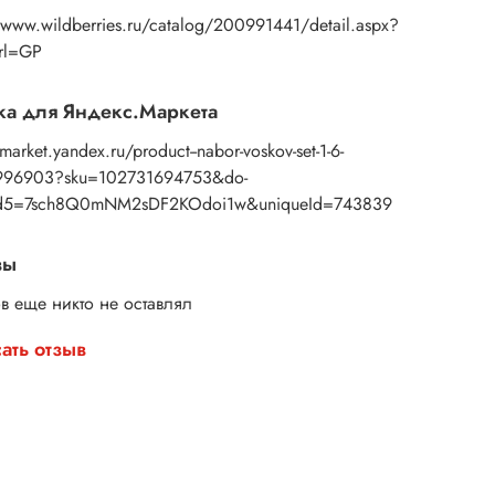
ск «Чёрный» №3, 18 мл.;
//www.wildberries.ru/catalog/200991441/detail.aspx?
Url=GP
оск «Старая медь» №15, 18 мл.;
оск «Золотая оливка» №26, 18 мл.;
а для Яндекс.Маркета
/market.yandex.ru/product--nabor-voskov-set-1-6-
оск «Финик» №30, 18 мл.;
996903?sku=102731694753&do-
оск «Серпантин» №54, 18 мл.;
d5=7sch8Q0mNM2sDF2KOdoi1w&uniqueId=743839
оск «Малиновая пенка» №17, 18 мл.;
вы
ск «Ван Гог» №42, 18 мл.;
в еще никто не оставлял
оск «Шёпот полыни» №8, 18 мл.;
ать отзыв
оск «Новолуние» №33, 18 мл.;
оск «Белый жемчуг» №24, 18 мл.