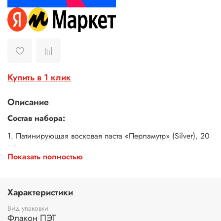
Купить в 1 клик
Описание
Состав набора:
1. Патинирующая восковая паста «Перламутр» (Silver), 20
мл;
2. Патинирующая восковая паста «Белая» (Сlassic), 20 мл;
Показать полностью
3. Патинирующая восковая паста «Алые паруса» (Gold),
20 мл;
4. Патинирующая восковая паста «Бронза» (Сlassic), 20
Характеристики
мл;
5. Патинирующая восковая паста «Золото» (Сlassic), 20
Вид упаковки
мл;
Флакон ПЭТ