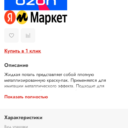
Купить в 1 клик
Описание
Жидкая поталь представляет собой плотную
металлизированную краску-лак. Применяется для
имитации металлического эффекта. Подходит для
нанесения на любую поверхность (дерево, картон,
Показать полностью
керамика, пластик, гипс и др.). Хорошо сочетается
с
битумным винтажным лаком
для придания изделиям
старинного антикварного эффекта. Финишное покрытие не
требуется.
Характеристики
Вид упаковки