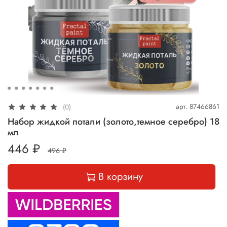
арт.
87466861
(0)
Набор жидкой потали (золото,темное серебро) 18
мл
446 ₽
496 ₽
В корзину