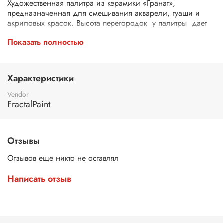
Художественная палитра из керамики «Гранат»,
предназначенная для смешивания акварели, гуаши и
акриловых красок. Высота перегородок у палитры дает
возможность разводить достаточное количество краски
Показать полностью
для заливок. Палитра имеет компактный размер и
удобную форму, разработана специально для скетчеров
и художников.
Характеристики
Vendor
FractalPaint
Отзывы
Отзывов еще никто не оставлял
Написать отзыв