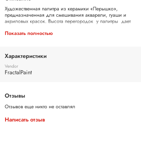
Художественная палитра из керамики «Перышко»,
предназначенная для смешивания акварели, гуаши и
акриловых красок. Высота перегородок у палитры дает
возможность разводить достаточное количество краски
Показать полностью
для заливок. Палитра имеет компактный размер и
удобную форму, разработана специально для скетчеров
и художников.
Характеристики
Vendor
FractalPaint
Отзывы
Отзывов еще никто не оставлял
Написать отзыв