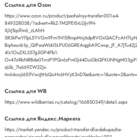
Ссылка для Озон
подойдет акриловый лак на водной основе, матовый,
глянцевый, полуглянцевый.
https://www.ozon.ru/product/pashalnyy-transfer-001-a4-
849328058/?advert=RkZ-7M2PEtSrLGJv9N-
XjlrJTqzlfm6_zLAhH-
5R3kPwYITpLSYVGm9Fm1N1SRmpMnj6dpRVOxQACFcAH7LyN
BqAeuvb1p_QIPwaWzkISLPU06GREAqghA9Cwxp_JF_A7JTu42J
4lz1OuZXL357g3GP4Pb1-
Ov47oRbNRBde0TvrzP1PQv6zFmGJ44DuiGbQFKUNNgM03giFP
qUb_7Is669ZW2ZJx-
tm64oojI6S9VwzJtHzQoHv6HVyX3nD7se&avtc=1&avte=2&av
Ссылка для WB
https://www.wildberries.ru/catalog/166850349/detail.aspx
Ссылка для Яндекс.Маркета
https://market.yandex.ru/product--transfer-dlia-dekupazha-
perevodnoi-risunok-dlia-poverkhnostei-paskhalnyi-001-