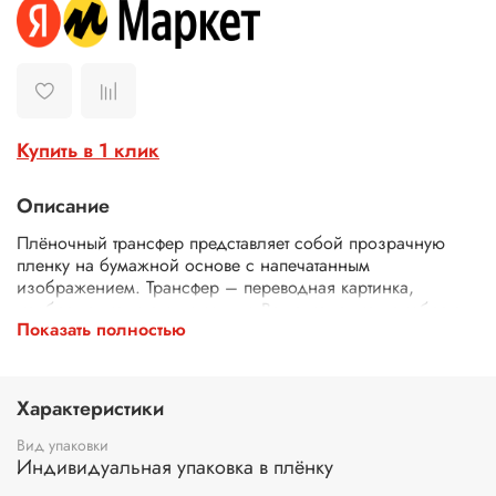
Купить в 1 клик
Описание
Плёночный трансфер представляет собой прозрачную
пленку на бумажной основе с напечатанным
изображением. Трансфер – переводная картинка,
изображение, с его помощью Ваше изделие приобретет
Показать полностью
неповторимость и уникальность. Трансферной бумагой
можно заменить декупажные карты, рисовую бумагу для
декупажа, рисовые листы, бумагу для декупажа, салфетки
для декупажа. Трансфер универсален, подходит для
Характеристики
работы на светлых поверхностях (белая, слоновая кость,
бежевая, кремовая). Рекомендуется предварительно
Вид упаковки
загрунтовать поверхность. Для этого подойдет белая
Индивидуальная упаковка в плёнку
акриловая краска, светлый акриловый грунт, любой