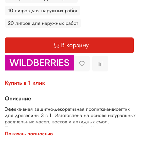
10 литров для наружных работ
20 литров для наружных работ
В корзину
Купить в 1 клик
Описание
Эффективная защитно-декоративная пропитка-антисептик
для древесины 3 в 1. Изготовлена на основе натуральных
растительных масел, восков и алкидных смол.
Предназначена для наружных работ. Идеальна для
Показать полностью
покраски срубов из бревен и бруса. Разработана для
длительной защиты древесины.