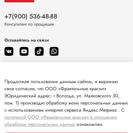
На строганой древесине:
+7(900) 536-48-88
Первый слой ≈ 75-100 мл/кв.м. (13 кв.м./л)
Консультант по продукции
Второй слой ≈ 40 мл/кв.м. (25 кв.м./л)
На пиленой древесине - до 8 кв.м./л
Оставайтесь на связи
Нанесение:
Флейцевой кистью с жесткой щетиной.
Очистка рабочих инструментов:
После проведения работ инструмент очистить
Продолжая пользование данным сайтом, я выражаю
О магазине
разбавителем
или уайт-спиритом.
свое согласие, что ООО «Фрактальные краски»
(Юридический адрес: г Вологда, ул. Маяковского 30,
Хранение:
пом. 1) производит обработку моих персональных данных
Клиентам
В сухом прохладном месте.
Срок хранения 5 лет. Не
с использованием интернет сервиса Яндекс.Метрика . С
боится замерзания. Хранить в невскрытой заводской
политикой ООО «Фрактальные краски» в отношении
упаковке вдали от огня, источников излучения,
Информация
обработки персональных данных
ознакомлен.
нагревательных и осветительных приборов.