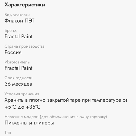
нарисуйте кистью на поверхности задуманный рисунок,
Характеристики
затем нанесите пудру для эмбоссинга, пудра останется
только там, где был нанесен клей, излишки пудры
Вид упаковки
стряхните обратно в баночку. После этого, нагрейте
Флакон ПЭТ
полученный оттиск феном для горячего эмбоссинга, пока
пудра полностью не расплавится.
Бренд
Fractal Paint
В результате этого процесса вы получите объемное
изображение с эффектом эмбоссинга.
Страна производства
Россия
Объем пудры составляет 10 грамм.
Изготовитель
Fractal Paint
Срок годности
36 месяцев
Условия хранения
Хранить в плотно закрытой таре при температуре от
+5°С до +35°С
Название модели (для объединения в одну карточку)
Пигменты и глиттеры
Тип