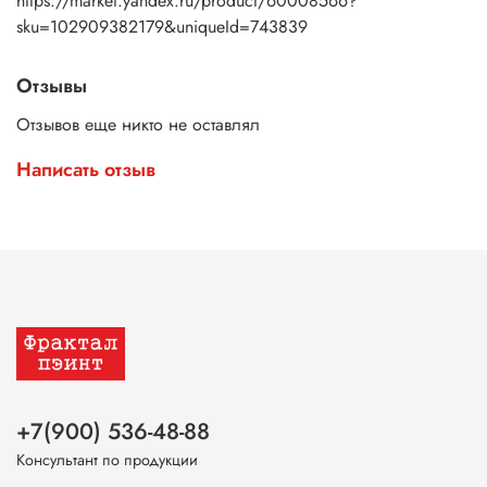
https://market.yandex.ru/product/60008566?
sku=102909382179&uniqueId=743839
Отзывы
Отзывов еще никто не оставлял
Написать отзыв
+7(900) 536-48-88
Консультант по продукции