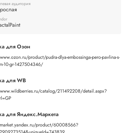
левая аудитория
зрослая
ndor
actalPaint
ка для Озон
/www.ozon.ru/product/pudra-dlya-embossinga-pero-pavlina-s-
rom-10-gr-1427504346/
ка для WB
//www.wildberries.ru/catalog/211492208/detail.aspx?
Url=GP
а для Яндекс.Маркета
//market.yandex.ru/product/60008566?
02909273514&uniqueId=743839