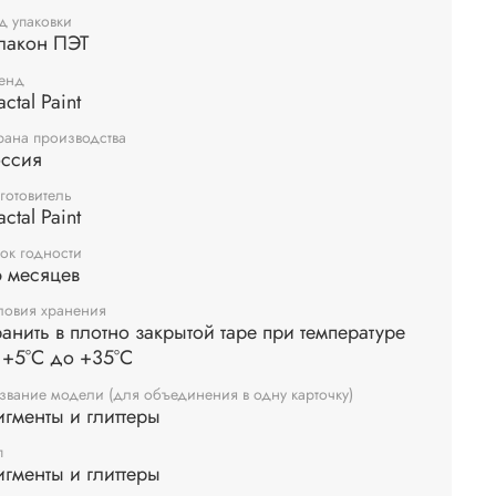
ок, затем нанесите пудру для эмбоссинга, пудра
д упаковки
ется только там, где был нанесен клей, излишки
лакон ПЭТ
 стряхните обратно в баночку. После этого,
енд
йте полученный оттиск феном для горячего
actal Paint
синга, пока пудра полностью не расплавится.
рана производства
ультате этого процесса вы получите объемное
оссия
ажение с эффектом эмбоссинга.
готовитель
 пудры составляет 10 грамм.
actal Paint
ок годности
 месяцев
ловия хранения
анить в плотно закрытой таре при температуре
 +5°С до +35°С
звание модели (для объединения в одну карточку)
гменты и глиттеры
п
гменты и глиттеры