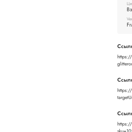
Це
В
Ve
Fr
Ссыл
https:/
glitte
Ссыл
https:
target
Ссылк
https:
sku=1