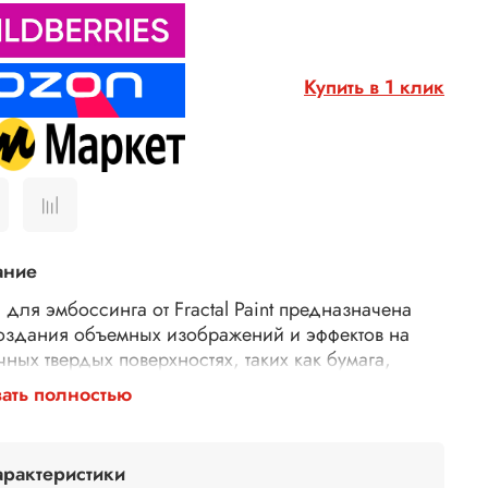
Купить в 1 клик
ание
 для эмбоссинга от Fractal Paint предназначена
оздания объемных изображений и эффектов на
чных твердых поверхностях, таких как бумага,
 и другие.
ать полностью
есс применения
пудры для эмбоссинга
ющий: нанесите клей для эмбоссинга на штамп
арактеристики
арисуйте кистью на поверхности задуманный