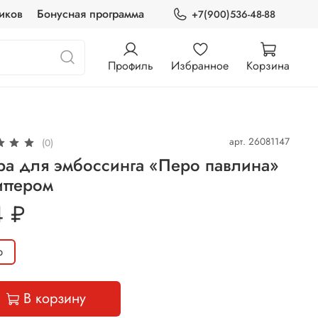
иков
Бонусная программа
+7(900)536-48-88
Профиль
Избранное
Корзина
арт.
26081147
(0)
ра для эмбоссинга «Перо павлина»
иттером
4 ₽
р
В корзину