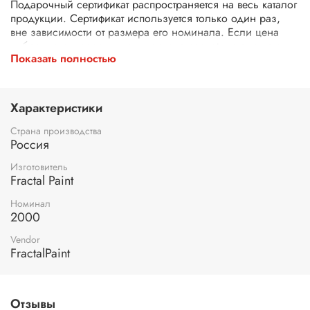
Подарочный сертификат распространяется на весь каталог
продукции. Сертификат используется только один раз,
вне зависимости от размера его номинала. Если цена
выбранного товара ниже номинала сертификата, остаток
Показать полностью
денежными средствами не выплачивается.
Подарочный сертификат вы можете дарить своим друзьям
и близким. На сертификате обозначена сумма, номер
Характеристики
купона, кому и кого. По Вашей просьбе можем дополнить
сертификат поздравлением. Сертификат предоставляется в
Страна производства
электронном виде.
Россия
Подарочный сертификат возврату не подлежит,
Изготовитель
уплаченные денежные средства за него не возвращаются.
Fractal Paint
Номинал
2000
Vendor
FractalPaint
Отзывы