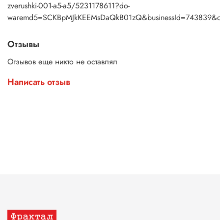
zverushki-001-a5-a5/5231178611?do-
waremd5=SCKBpMJkKEEMsDaQkB01zQ&businessId=743839&o
Отзывы
Отзывов еще никто не оставлял
Написать отзыв