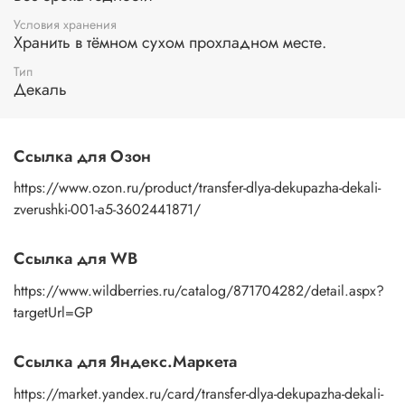
вниз. Смочите водой поверхность бумажной основы с
помощью губки или спонжа, подождите 10 секунд, дайте
Условия хранения
основе пропитаться водой. Затем приложите
Хранить в тёмном сухом прохладном месте.
изображение к поверхности и, плотно прижимая
Тип
пальцами бумажную основу, сдвигаете ее на себя.
Декаль
Рисунок остается на изделии. Сразу после нанесения
удалите лишнюю влагу и воздух бумажным полотенцем
или кусочком сухой ткани. После чего покройте
изображение любым покрывным лаком. Отлично
Ссылка для Озон
подойдет акриловый лак на водной основе, матовый,
глянцевый, полуглянцевый.
https://www.ozon.ru/product/transfer-dlya-dekupazha-dekali-
zverushki-001-a5-3602441871/
Ссылка для WB
https://www.wildberries.ru/catalog/871704282/detail.aspx?
targetUrl=GP
Ссылка для Яндекс.Маркета
https://market.yandex.ru/card/transfer-dlya-dekupazha-dekali-