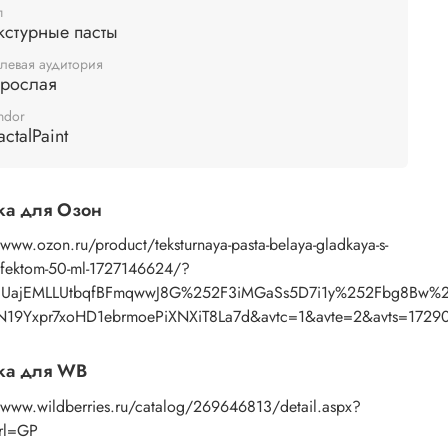
п
кстурные пасты
левая аудитория
зрослая
ndor
actalPaint
ка для Озон
/www.ozon.ru/product/teksturnaya-pasta-belaya-gladkaya-s-
effektom-50-ml-1727146624/?
OUajEMLLUtbqfBFmqwwJ8G%252F3iMGaSs5D7i1y%252Fbg8Bw%
N19Yxpr7xoHD1ebrmoePiXNXiT8La7d&avtc=1&avte=2&avts=172
ка для WB
//www.wildberries.ru/catalog/269646813/detail.aspx?
Url=GP