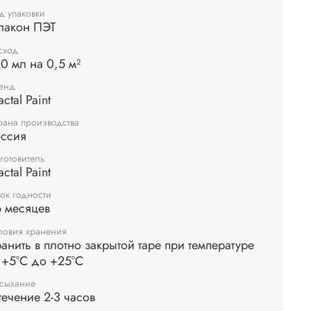
ю. Время высыхания 2-3 часа.
д упаковки
лакон ПЭТ
в: акриловая дисперсия, наполнитель,
сход
иональные добавки.
0 мл на 0,5 м²
енд
actal Paint
рана производства
оссия
готовитель
actal Paint
ок годности
 месяцев
ловия хранения
анить в плотно закрытой таре при температуре
 +5°С до +25°С
сыхание
течение 2-3 часов