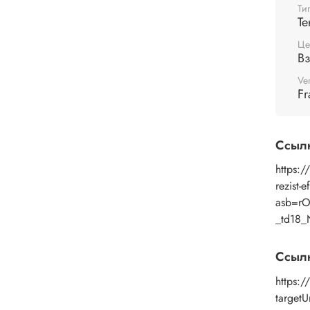
Ти
Те
Це
В
Ve
Fr
Ссыл
https:/
rezist-
asb=r
_td18_
Ссыл
https:
target