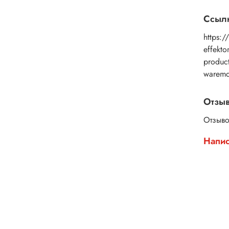
Ссылк
https:/
effekt
produc
warem
Отзы
Отзыво
Напис