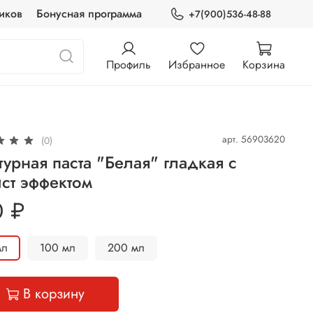
иков
Бонусная программа
+7(900)536-48-88
Профиль
Избранное
Корзина
арт.
56903620
(0)
турная паста "Белая" гладкая с
ст эффектом
0 ₽
мл
100 мл
200 мл
В корзину