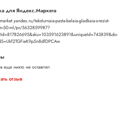
а для Яндекс.Маркета
/market.yandex.ru/teksturnaia-pasta-belaia-gladkaia-s-rezist-
om-50-ml/pr/5632859987?
tId=817826695&sku=103591623891&uniqueId=743839&do-
d5=Ukf2TGFieK9p5n8dfDPCAw
вы
в еще никто не оставлял
ать отзыв