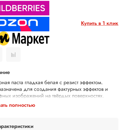
Купить в 1 клик
ание
рная паста гладкая белая с резист эффектом.
азначена для создания фактурных эффектов и
фных изображений на твёрдых поверхностях.
шая рельефная паста имеет гладкую и
ать полностью
вистую поверхность с эффектом сопротивления
ст-эффектом). Паста легко наносится с помощью
хина. Паста отлично смешивается со всеми
арактеристики
астворимыми красками, акриловыми, акварелью,