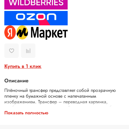
Купить в 1 клик
Описание
Плёночный трансфер представляет собой прозрачную
пленку на бумажной основе с напечатанным
изображением. Трансфер – переводная картинка,
изображение, с его помощью Ваше изделие приобретет
Показать полностью
неповторимость и уникальность. Трансферной бумагой
можно заменить декупажные карты, рисовую бумагу для
декупажа, рисовые листы, бумагу для декупажа, салфетки