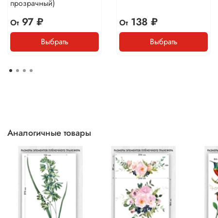
прозрачный)
97 ₽
138 ₽
От
От
Выбрать
Выбрать
Аналогичные товары