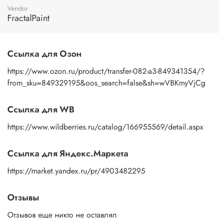
пальцами бумажную основу, сдвигаете ее на себя.
Vendor
Рисунок остается на изделии. Сразу после нанесения
FractalPaint
удалите лишнюю влагу и воздух бумажным полотенцем
или кусочком сухой ткани. После чего покройте
изображение любым покрывным лаком. Отлично
Ссылка для Озон
подойдет акриловый лак на водной основе, матовый,
глянцевый, полуглянцевый.
https://www.ozon.ru/product/transfer-082-a3-849341354/?
from_sku=849329195&oos_search=false&sh=wVBKmyVjCg
Ссылка для WB
https://www.wildberries.ru/catalog/166955569/detail.aspx
Ссылка для Яндекс.Маркета
https://market.yandex.ru/pr/4903482295
Отзывы
Отзывов еще никто не оставлял