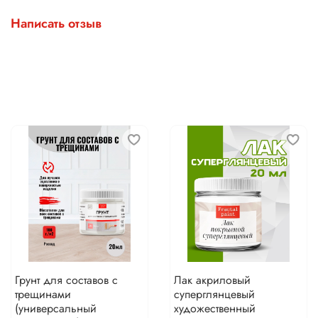
Написать отзыв
Грунт для составов с
Лак акриловый
трещинами
суперглянцевый
(универсальный
художественный