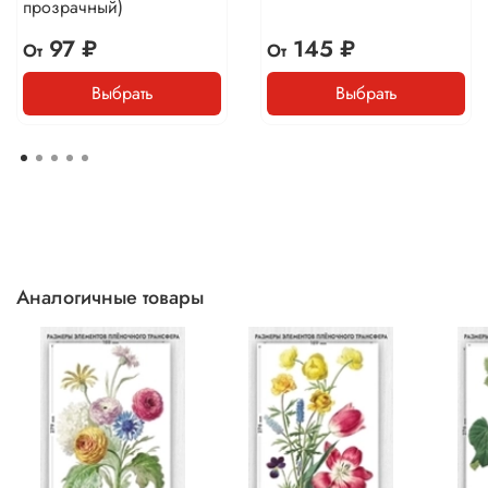
прозрачный)
97 ₽
145 ₽
От
От
Выбрать
Выбрать
Аналогичные товары