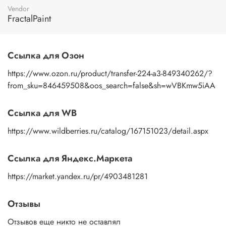
пальцами бумажную основу, сдвигаете ее на себя.
Vendor
Рисунок остается на изделии. Сразу после нанесения
FractalPaint
удалите лишнюю влагу и воздух бумажным полотенцем
или кусочком сухой ткани. После чего покройте
изображение любым покрывным лаком. Отлично
Ссылка для Озон
подойдет акриловый лак на водной основе, матовый,
глянцевый, полуглянцевый.
https://www.ozon.ru/product/transfer-224-a3-849340262/?
from_sku=846459508&oos_search=false&sh=wVBKmw5iAA
Ссылка для WB
https://www.wildberries.ru/catalog/167151023/detail.aspx
Ссылка для Яндекс.Маркета
https://market.yandex.ru/pr/4903481281
Отзывы
Отзывов еще никто не оставлял