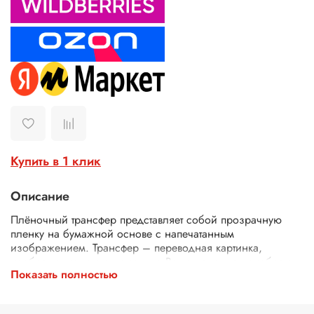
Купить в 1 клик
Описание
Плёночный трансфер представляет собой прозрачную
пленку на бумажной основе с напечатанным
изображением. Трансфер – переводная картинка,
изображение, с его помощью Ваше изделие приобретет
Показать полностью
неповторимость и уникальность. Трансферной бумагой
можно заменить декупажные карты, рисовую бумагу для
декупажа, рисовые листы, бумагу для декупажа, салфетки