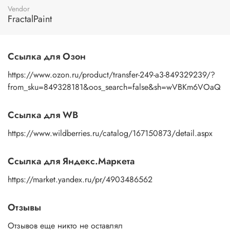
пальцами бумажную основу, сдвигаете ее на себя.
Vendor
Рисунок остается на изделии. Сразу после нанесения
FractalPaint
удалите лишнюю влагу и воздух бумажным полотенцем
или кусочком сухой ткани. После чего покройте
изображение любым покрывным лаком. Отлично
Ссылка для Озон
подойдет акриловый лак на водной основе, матовый,
глянцевый, полуглянцевый.
https://www.ozon.ru/product/transfer-249-a3-849329239/?
from_sku=849328181&oos_search=false&sh=wVBKm6VOaQ
Ссылка для WB
https://www.wildberries.ru/catalog/167150873/detail.aspx
Ссылка для Яндекс.Маркета
https://market.yandex.ru/pr/4903486562
Отзывы
Отзывов еще никто не оставлял