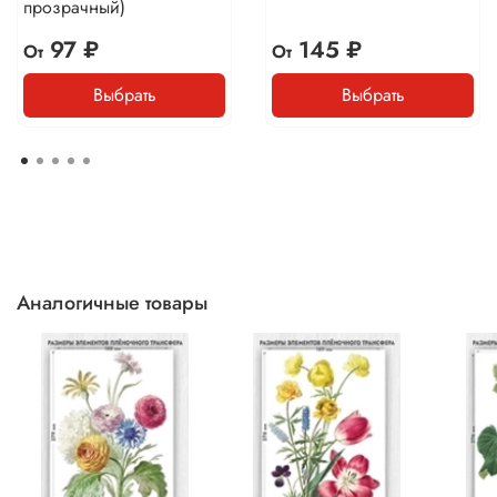
прозрачный)
97 ₽
145 ₽
От
От
Выбрать
Выбрать
Аналогичные товары