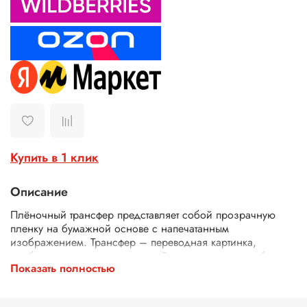
Купить в 1 клик
Описание
Плёночный трансфер представляет собой прозрачную
пленку на бумажной основе с напечатанным
изображением. Трансфер – переводная картинка,
изображение, с его помощью Ваше изделие приобретет
Показать полностью
неповторимость и уникальность. Трансферной бумагой
можно заменить декупажные карты, рисовую бумагу для
декупажа, рисовые листы, бумагу для декупажа, салфетки