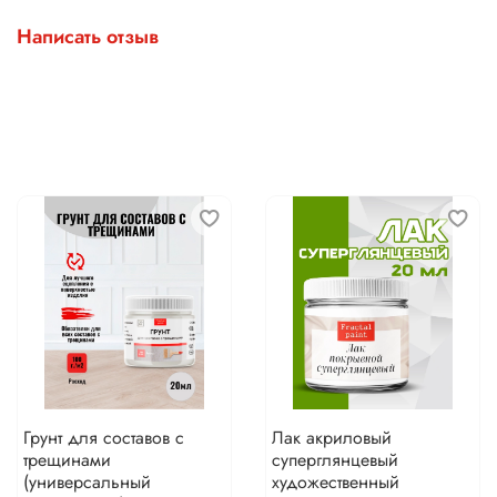
Написать отзыв
Грунт для составов с
Лак акриловый
трещинами
суперглянцевый
(универсальный
художественный