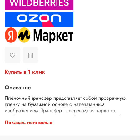
Купить в 1 клик
Описание
Плёночный трансфер представляет собой прозрачную
пленку на бумажной основе с напечатанным
изображением. Трансфер – переводная картинка,
изображение, с его помощью Ваше изделие приобретет
Показать полностью
неповторимость и уникальность. Трансферной бумагой
можно заменить декупажные карты, рисовую бумагу для
декупажа, рисовые листы, бумагу для декупажа, салфетки