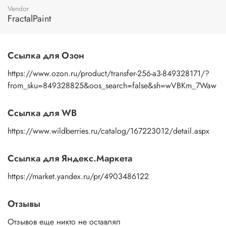
пальцами бумажную основу, сдвигаете ее на себя.
Vendor
Рисунок остается на изделии. Сразу после нанесения
FractalPaint
удалите лишнюю влагу и воздух бумажным полотенцем
или кусочком сухой ткани. После чего покройте
изображение любым покрывным лаком. Отлично
Ссылка для Озон
подойдет акриловый лак на водной основе, матовый,
глянцевый, полуглянцевый.
https://www.ozon.ru/product/transfer-256-a3-849328171/?
from_sku=849328825&oos_search=false&sh=wVBKm_7Waw
Ссылка для WB
https://www.wildberries.ru/catalog/167223012/detail.aspx
Ссылка для Яндекс.Маркета
https://market.yandex.ru/pr/4903486122
Отзывы
Отзывов еще никто не оставлял