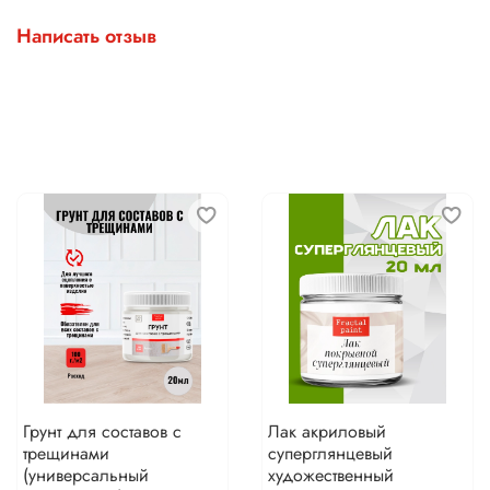
Написать отзыв
Грунт для составов с
Лак акриловый
трещинами
суперглянцевый
(универсальный
художественный