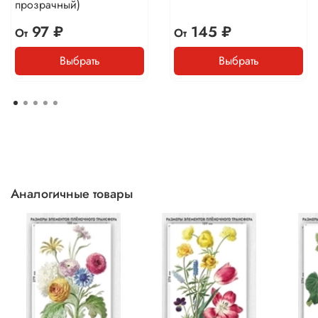
прозрачный)
97 ₽
145 ₽
От
От
Выбрать
Выбрать
Аналогичные товары