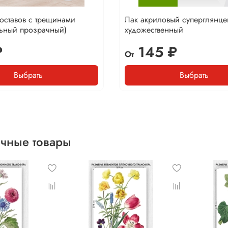
составов с трещинами
Лак акриловый суперглянце
льный прозрачный)
художественный
₽
145 ₽
От
Выбрать
Выбрать
чные товары