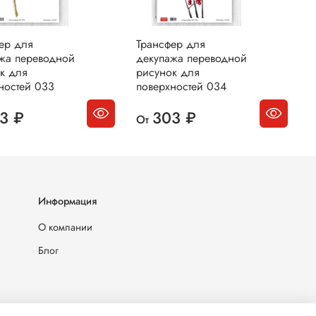
ер для
Трансфер для
Т
жа переводной
декупажа переводной
д
к для
рисунок для
р
ностей 033
поверхностей 034
п
3 ₽
303 ₽
От
О
Информация
О компании
Блог