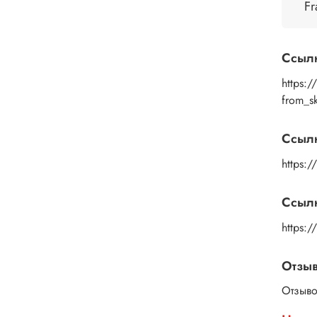
помощ
Fr
дайте
изобр
пальц
Ссыл
Рисун
удали
https:
или к
from_
изобр
подой
Ссыл
глянц
https:/
Ссылк
https:
Отзы
Отзыво