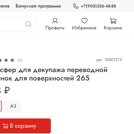
иков
Бонусная программа
+7(900)536-48-88
Профиль
Избранное
Корзина
арт.
10001275
(0)
нсфер для декупажа переводной
нок для поверхностей 265
 ₽
А3
В корзину