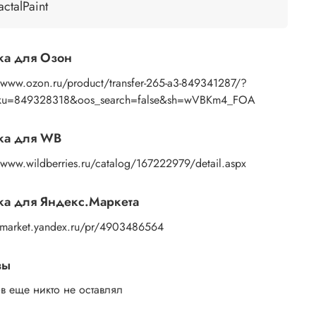
ью губки или спонжа, подождите 10 секунд,
actalPaint
 основе пропитаться водой. Затем приложите
ажение к поверхности и, плотно прижимая
ами бумажную основу, сдвигаете ее на себя.
ка для Озон
ок остается на изделии. Сразу после нанесения
те лишнюю влагу и воздух бумажным полотенцем
//www.ozon.ru/product/transfer-265-a3-849341287/?
усочком сухой ткани. После чего покройте
sku=849328318&oos_search=false&sh=wVBKm4_FOA
ажение любым покрывным лаком. Отлично
дет акриловый лак на водной основе, матовый,
ка для WB
евый, полуглянцевый.
/www.wildberries.ru/catalog/167222979/detail.aspx
а для Яндекс.Маркета
//market.yandex.ru/pr/4903486564
вы
в еще никто не оставлял