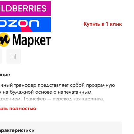
Купить в 1 клик
ание
чный трансфер представляет собой прозрачную
у на бумажной основе с напечатанным
ажением. Трансфер – переводная картинка,
ажение, с его помощью Ваше изделие приобретет
ать полностью
торимость и уникальность. Трансферной бумагой
 заменить декупажные карты, рисовую бумагу для
ажа, рисовые листы, бумагу для декупажа,
арактеристики
тки для декупажа. Трансфер универсален,