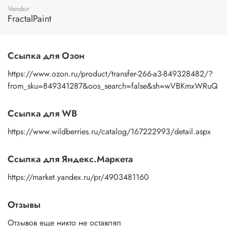
пальцами бумажную основу, сдвигаете ее на себя.
Vendor
Рисунок остается на изделии. Сразу после нанесения
FractalPaint
удалите лишнюю влагу и воздух бумажным полотенцем
или кусочком сухой ткани. После чего покройте
изображение любым покрывным лаком. Отлично
Ссылка для Озон
подойдет акриловый лак на водной основе, матовый,
глянцевый, полуглянцевый.
https://www.ozon.ru/product/transfer-266-a3-849328482/?
from_sku=849341287&oos_search=false&sh=wVBKmxWRuQ
Ссылка для WB
https://www.wildberries.ru/catalog/167222993/detail.aspx
Ссылка для Яндекс.Маркета
https://market.yandex.ru/pr/4903481160
Отзывы
Отзывов еще никто не оставлял