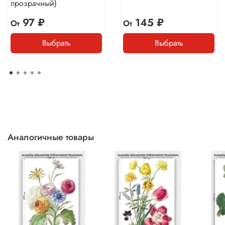
прозрачный)
97 ₽
145 ₽
От
От
Выбрать
Выбрать
Аналогичные товары