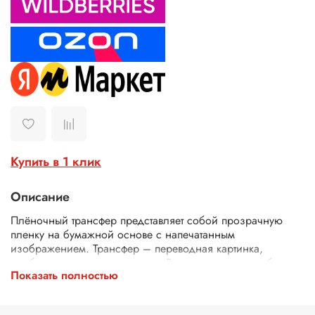
Купить в 1 клик
Описание
Плёночный трансфер представляет собой прозрачную
пленку на бумажной основе с напечатанным
изображением. Трансфер – переводная картинка,
изображение, с его помощью Ваше изделие приобретет
Показать полностью
неповторимость и уникальность. Трансферной бумагой
можно заменить декупажные карты, рисовую бумагу для
декупажа, рисовые листы, бумагу для декупажа, салфетки