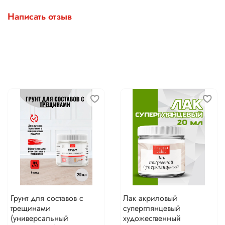
Написать отзыв
Грунт для составов с
Лак акриловый
трещинами
суперглянцевый
(универсальный
художественный