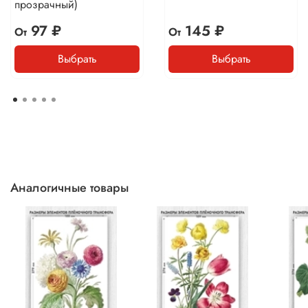
прозрачный)
97 ₽
145 ₽
От
От
Выбрать
Выбрать
Аналогичные товары