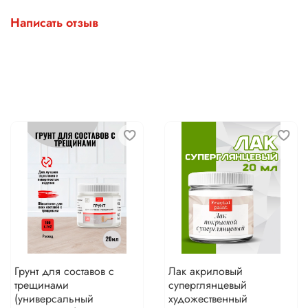
Написать отзыв
Грунт для составов с
Лак акриловый
трещинами
суперглянцевый
(универсальный
художественный