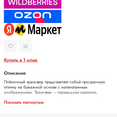
Купить в 1 клик
Описание
Плёночный трансфер представляет собой прозрачную
пленку на бумажной основе с напечатанным
изображением. Трансфер – переводная картинка,
изображение, с его помощью Ваше изделие приобретет
Показать полностью
неповторимость и уникальность. Трансферной бумагой
можно заменить декупажные карты, рисовую бумагу для
декупажа, рисовые листы, бумагу для декупажа, салфетки