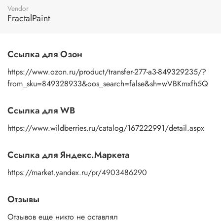
пальцами бумажную основу, сдвигаете ее на себя.
Vendor
Рисунок остается на изделии. Сразу после нанесения
FractalPaint
удалите лишнюю влагу и воздух бумажным полотенцем
или кусочком сухой ткани. После чего покройте
изображение любым покрывным лаком. Отлично
Ссылка для Озон
подойдет акриловый лак на водной основе, матовый,
глянцевый, полуглянцевый.
https://www.ozon.ru/product/transfer-277-a3-849329235/?
from_sku=849328933&oos_search=false&sh=wVBKmxfh5Q
Ссылка для WB
https://www.wildberries.ru/catalog/167222991/detail.aspx
Ссылка для Яндекс.Маркета
https://market.yandex.ru/pr/4903486290
Отзывы
Отзывов еще никто не оставлял