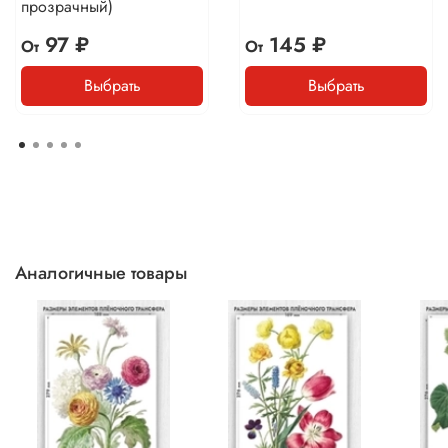
прозрачный)
97 ₽
145 ₽
От
От
Выбрать
Выбрать
Аналогичные товары