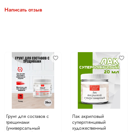
Написать отзыв
Грунт для составов с
Лак акриловый
трещинами
суперглянцевый
(универсальный
художественный