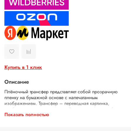
Купить в 1 клик
Описание
Плёночный трансфер представляет собой прозрачную
пленку на бумажной основе с напечатанным
изображением. Трансфер – переводная картинка,
изображение, с его помощью Ваше изделие приобретет
Показать полностью
неповторимость и уникальность. Трансферной бумагой
можно заменить декупажные карты, рисовую бумагу для
декупажа, рисовые листы, бумагу для декупажа, салфетки