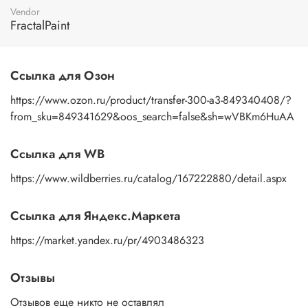
пальцами бумажную основу, сдвигаете ее на себя.
Vendor
Рисунок остается на изделии. Сразу после нанесения
FractalPaint
удалите лишнюю влагу и воздух бумажным полотенцем
или кусочком сухой ткани. После чего покройте
изображение любым покрывным лаком. Отлично
Ссылка для Озон
подойдет акриловый лак на водной основе, матовый,
глянцевый, полуглянцевый.
https://www.ozon.ru/product/transfer-300-a3-849340408/?
from_sku=849341629&oos_search=false&sh=wVBKm6HuAA
Ссылка для WB
https://www.wildberries.ru/catalog/167222880/detail.aspx
Ссылка для Яндекс.Маркета
https://market.yandex.ru/pr/4903486323
Отзывы
Отзывов еще никто не оставлял