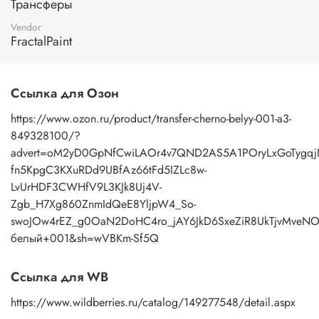
Трансферы
изображение к поверхности и, плотно прижимая
пальцами бумажную основу, сдвигаете ее на себя.
Vendor
Рисунок остается на изделии. Сразу после нанесения
FractalPaint
удалите лишнюю влагу и воздух бумажным полотенцем
или кусочком сухой ткани. После чего покройте
изображение любым покрывным лаком. Отлично
Ссылка для Озон
подойдет акриловый лак на водной основе, матовый,
глянцевый, полуглянцевый.
https://www.ozon.ru/product/transfer-cherno-belyy-001-a3-
849328100/?
advert=oM2yD0GpNfCwiLAOr4v7QND2AS5A1POryLxGoTygqjNX
fn5KpgC3KXuRDd9UBfAz66tFd5IZLc8w-
LvUrHDF3CWHfV9L3KJk8Uj4V-
Zgb_H7Xg860ZnmIdQeE8YljpW4_So-
swoJOw4rEZ_g0OaN2DoHC4ro_jAY6JkD6SxeZiR8UkTjvMveNO
белый+001&sh=wVBKm-Sf5Q
Ссылка для WB
https://www.wildberries.ru/catalog/149277548/detail.aspx