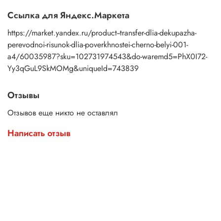
Ссылка для Яндекс.Маркета
https://market.yandex.ru/product--transfer-dlia-dekupazha-
perevodnoi-risunok-dlia-poverkhnostei-cherno-belyi-001-
a4/60035987?sku=102731974543&do-waremd5=PhX0I72-
Yy3qGuL9SkMOMg&uniqueId=743839
Отзывы
Отзывов еще никто не оставлял
Написать отзыв