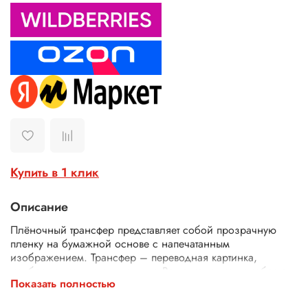
Купить в 1 клик
Описание
Плёночный трансфер представляет собой прозрачную
пленку на бумажной основе с напечатанным
изображением. Трансфер – переводная картинка,
изображение, с его помощью Ваше изделие приобретет
Показать полностью
неповторимость и уникальность. Трансферной бумагой
можно заменить декупажные карты, рисовую бумагу для