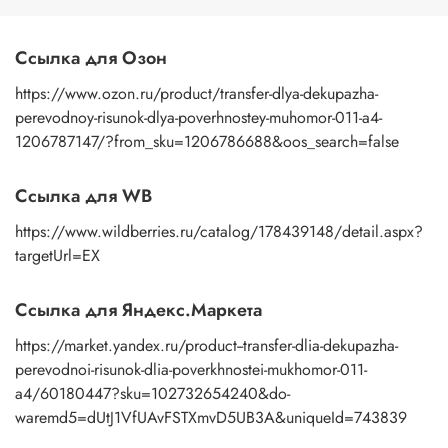
пальцами бумажную основу, сдвигаете ее на себя.
Рисунок остается на изделии. Сразу после нанесения
удалите лишнюю влагу и воздух бумажным полотенцем
Ссылка для Озон
или кусочком сухой ткани. После чего покройте
изображение любым покрывным лаком. Отлично
https://www.ozon.ru/product/transfer-dlya-dekupazha-
подойдет акриловый лак на водной основе, матовый,
perevodnoy-risunok-dlya-poverhnostey-muhomor-011-a4-
глянцевый, полуглянцевый.
1206787147/?from_sku=1206786688&oos_search=false
Ссылка для WB
https://www.wildberries.ru/catalog/178439148/detail.aspx?
targetUrl=EX
Ссылка для Яндекс.Маркета
https://market.yandex.ru/product--transfer-dlia-dekupazha-
perevodnoi-risunok-dlia-poverkhnostei-mukhomor-011-
a4/60180447?sku=102732654240&do-
waremd5=dUtJ1VfUAvFSTXmvD5UB3A&uniqueId=743839