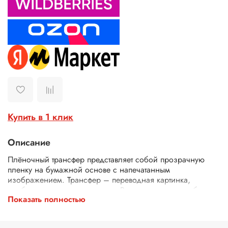
Купить в 1 клик
Описание
Плёночный трансфер представляет собой прозрачную
пленку на бумажной основе с напечатанным
изображением. Трансфер – переводная картинка,
изображение, с его помощью Ваше изделие приобретет
Показать полностью
неповторимость и уникальность. Трансферной бумагой
можно заменить декупажные карты, рисовую бумагу для
декупажа, рисовые листы, бумагу для декупажа, салфетки