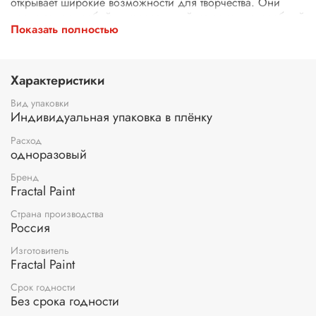
открывает широкие возможности для творчества. Они
представляют собой универсальный материал, способный
Показать полностью
преобразить не только свечи и гипсовые изделия, но и
керамику, стекло, дерево, пластик и другие поверхности.
Благодаря гибкой и тонкой структуре декали легко
адаптируются к форме изделия, обеспечивая
Характеристики
качественное прилегание даже на сложных участках.
Пленка с устойчивым покрытием легко наносится,
Вид упаковки
сохраняя яркость и четкость рисунка на длительное
Индивидуальная упаковка в плёнку
время.
Расход
одноразовый
Этот продукт станет идеальным выбором для мастеров
рукоделия и профессионалов, помогая реализовать
Бренд
творческие задумки . Богатый ассортимент дизайнов
Fractal Paint
позволяет использовать декали в различных стилях – от
классических до современных, а возможность
Страна производства
комбинирования с другими элементами декора делает их
Россия
незаменимыми для создания уникальных изделий.
Изготовитель
Fractal Paint
Применение:
приготовьте прозрачный полиэтиленовый
файл по размеру изображения. Вырежьте нужное вам
Срок годности
изображение и положите на файл, перевернув рисунком
Без срока годности
вниз. Смочите водой поверхность бумажной основы с