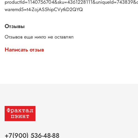
productId=1140756704&sku=4361228111&uniqueId=743839&d
waremd5=t4-ZojAS5hipCVytkD2QYQ
Отзывы
Отзывов еще никто не оставлял
Написать отзыв
+7(900) 536-48-88