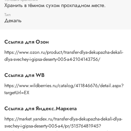
основе пропитаться водой. Затем приложите
Хранить в тёмном сухом прохладном месте.
изображение к поверхности и, плотно прижимая
Тип
пальцами бумажную основу, сдвигаете ее на себя.
Декаль
Рисунок остается на изделии. Сразу после нанесения
удалите лишнюю влагу и воздух бумажным полотенцем
или кусочком сухой ткани. После чего покройте
изображение любым покрывным лаком. Отлично
Ссылка для Озон
подойдет акриловый лак на водной основе, матовый,
глянцевый, полуглянцевый.
https://www.ozon.ru/product/transfer-dlya-dekupazha-dekali-
dlya-svechey-i-gipsa-deserty-005-a4-2104143756/
Ссылка для WB
https://www.wildberries.ru/catalog/411846676/detail.aspx?
targetUrl=EX
Ссылка для Яндекс.Маркета
https://market.yandex.ru/transfer-dlya-dekupazha-dekali-dlya-
svechey-i-gipsa-deserty-005-a4/pr/51576481945?