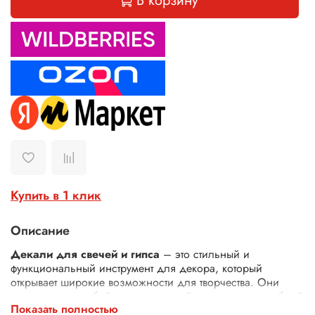
В корзину
Купить в 1 клик
Описание
Декали для свечей и гипса
– это стильный и
функциональный инструмент для декора, который
открывает широкие возможности для творчества. Они
представляют собой универсальный материал, способный
Показать полностью
преобразить не только свечи и гипсовые изделия, но и