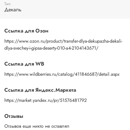
Тип
пальцами бумажную основу, сдвигаете ее на себя.
Декаль
Рисунок остается на изделии. Сразу после нанесения
удалите лишнюю влагу и воздух бумажным полотенцем
или кусочком сухой ткани. После чего покройте
изображение любым покрывным лаком. Отлично
Ссылка для Озон
подойдет акриловый лак на водной основе, матовый,
глянцевый, полуглянцевый.
https://www.ozon.ru/product/transfer-dlya-dekupazha-dekali-
dlya-svechey-i-gipsa-deserty-010-a4-2104143671/
Ссылка для WB
https://www.wildberries.ru/catalog/411846687/detail.aspx
Ссылка для Яндекс.Маркета
https://market.yandex.ru/pr/51576481792
Отзывы
Отзывов еще никто не оставлял