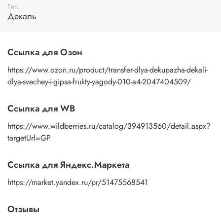
Тип
пальцами бумажную основу, сдвигаете ее на себя.
Декаль
Рисунок остается на изделии. Сразу после нанесения
удалите лишнюю влагу и воздух бумажным полотенцем
или кусочком сухой ткани. После чего покройте
изображение любым покрывным лаком. Отлично
Ссылка для Озон
подойдет акриловый лак на водной основе, матовый,
глянцевый, полуглянцевый.
https://www.ozon.ru/product/transfer-dlya-dekupazha-dekali-
dlya-svechey-i-gipsa-frukty-yagody-010-a4-2047404509/
Ссылка для WB
https://www.wildberries.ru/catalog/394913560/detail.aspx?
targetUrl=GP
Ссылка для Яндекс.Маркета
https://market.yandex.ru/pr/51475568541
Отзывы