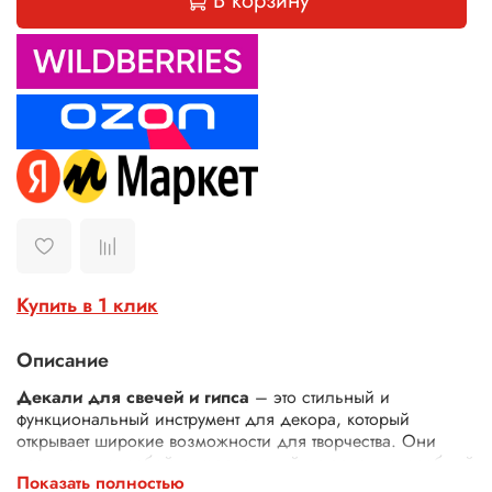
В корзину
Купить в 1 клик
Описание
Декали для свечей и гипса
– это стильный и
функциональный инструмент для декора, который
открывает широкие возможности для творчества. Они
представляют собой универсальный материал, способный
Показать полностью
преобразить не только свечи и гипсовые изделия, но и