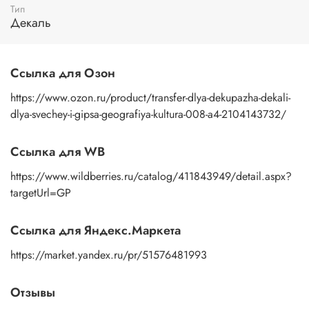
Тип
пальцами бумажную основу, сдвигаете ее на себя.
Декаль
Рисунок остается на изделии. Сразу после нанесения
удалите лишнюю влагу и воздух бумажным полотенцем
или кусочком сухой ткани. После чего покройте
изображение любым покрывным лаком. Отлично
Ссылка для Озон
подойдет акриловый лак на водной основе, матовый,
глянцевый, полуглянцевый.
https://www.ozon.ru/product/transfer-dlya-dekupazha-dekali-
dlya-svechey-i-gipsa-geografiya-kultura-008-a4-2104143732/
Ссылка для WB
https://www.wildberries.ru/catalog/411843949/detail.aspx?
targetUrl=GP
Ссылка для Яндекс.Маркета
https://market.yandex.ru/pr/51576481993
Отзывы