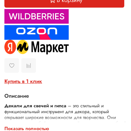
В корзину
Купить в 1 клик
Описание
Декали для свечей и гипса
– это стильный и
функциональный инструмент для декора, который
открывает широкие возможности для творчества. Они
представляют собой универсальный материал, способный
Показать полностью
преобразить не только свечи и гипсовые изделия, но и