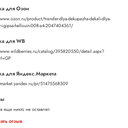
ами бумажную основу, сдвигаете ее на себя.
ка для Озон
ок остается на изделии. Сразу после нанесения
те лишнюю влагу и воздух бумажным полотенцем
/www.ozon.ru/product/transfer-dlya-dekupazha-dekali-dlya-
усочком сухой ткани. После чего покройте
-i-gipsa-hellouin-008-a4-2047404361/
ажение любым покрывным лаком. Отлично
дет акриловый лак на водной основе, матовый,
ка для WB
евый, полуглянцевый.
//www.wildberries.ru/catalog/395820550/detail.aspx?
Url=GP
а для Яндекс.Маркета
//market.yandex.ru/pr/51475568509
вы
в еще никто не оставлял
ать отзыв