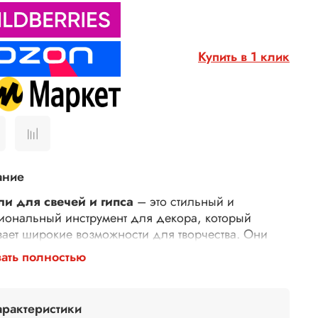
Купить в 1 клик
ание
и для свечей и гипса
– это стильный и
иональный инструмент для декора, который
вает широкие возможности для творчества. Они
тавляют собой универсальный материал,
ать полностью
бный преобразить не только свечи и гипсовые
ия, но и керамику, стекло, дерево, пластик и
е поверхности. Благодаря гибкой и тонкой
арактеристики
туре декали легко адаптируются к форме изделия,