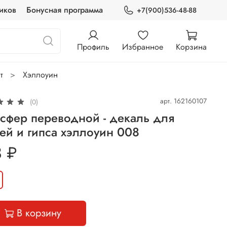
иков
Бонусная программа
+7(900)536-48-88
Профиль
Избранное
Корзина
т
Хэллоуин
арт.
162160107
(0)
сфер переводной - декаль для
ей и гипса хэллоуин 008
 ₽
В корзину