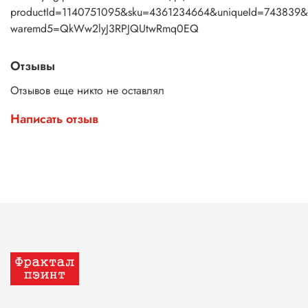
productId=1140751095&sku=4361234664&uniqueId=743839&
waremd5=QkWw2lyJ3RPJQUtwRmq0EQ
Отзывы
Отзывов еще никто не оставлял
Написать отзыв