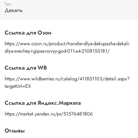
Тип
пальцами бумажную основу, сдвигаете ее на себя.
Декаль
Рисунок остается на изделии. Сразу после нанесения
удалите лишнюю влагу и воздух бумажным полотенцем
или кусочком сухой ткани. После чего покройте
изображение любым покрывным лаком. Отлично
Ссылка для Озон
подойдет акриловый лак на водной основе, матовый,
глянцевый, полуглянцевый.
https://www.ozon.ru/product/transfer-dlya-dekupazha-dekali-
dlya-svechey-i-gipsa-novyy-god-011-a4-2108155181/
Ссылка для WB
https://www.wildberries.ru/catalog/411851103/detail.aspx?
targetUrl=EX
Ссылка для Яндекс.Маркета
https://market.yandex.ru/pr/51576481806
Отзывы