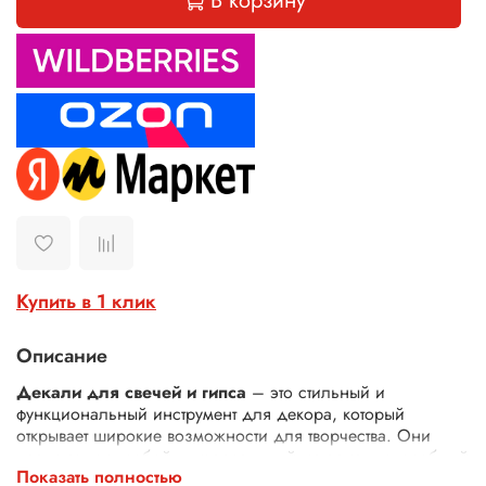
В корзину
Купить в 1 клик
Описание
Декали для свечей и гипса
– это стильный и
функциональный инструмент для декора, который
открывает широкие возможности для творчества. Они
представляют собой универсальный материал, способный
Показать полностью
преобразить не только свечи и гипсовые изделия, но и