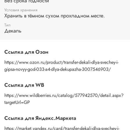
Без срока годности
вниз. Смочите водой поверхность бумажной основы с
помощью губки или спонжа, подождите 10 секунд, дайте
Условия хранения
основе пропитаться водой. Затем приложите
Хранить в тёмном сухом прохладном месте.
изображение к поверхности и, плотно прижимая
Тип
пальцами бумажную основу, сдвигаете ее на себя.
Декаль
Рисунок остается на изделии. Сразу после нанесения
удалите лишнюю влагу и воздух бумажным полотенцем
или кусочком сухой ткани. После чего покройте
изображение любым покрывным лаком. Отлично
Ссылка для Озон
подойдет акриловый лак на водной основе, матовый,
глянцевый, полуглянцевый.
https://www.ozon.ru/product/transfer-dekali-dlya-svechey-i-
gipsa-novyy-god-033-a4-dlya-dekupazha-3007546903/
Ссылка для WB
https://www.wildberries.ru/catalog/577942570/detail.aspx?
targetUrl=GP
Ссылка для Яндекс.Маркета
https://market.yandex.ru/card/transfer-dekali-dlya-svechey-i-