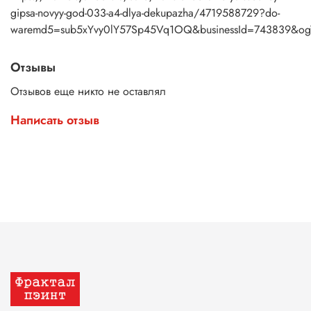
gipsa-novyy-god-033-a4-dlya-dekupazha/4719588729?do-
waremd5=sub5xYvy0lY57Sp45Vq1OQ&businessId=743839&og
Отзывы
Отзывов еще никто не оставлял
Написать отзыв