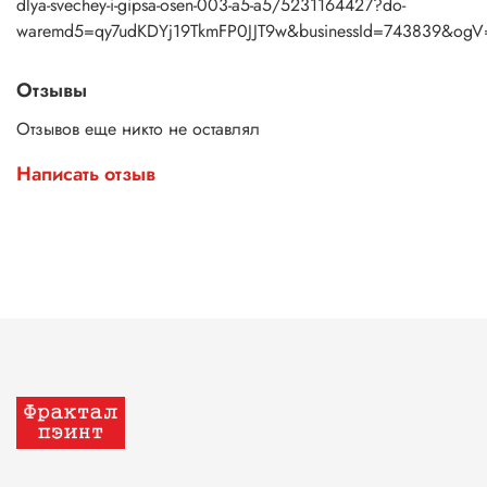
dlya-svechey-i-gipsa-osen-003-a5-a5/5231164427?do-
waremd5=qy7udKDYj19TkmFP0JJT9w&businessId=743839&ogV
Отзывы
Отзывов еще никто не оставлял
Написать отзыв