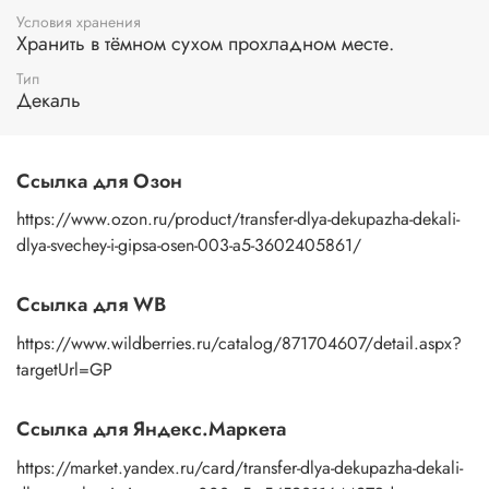
помощью губки или спонжа, подождите 10 секунд, дайте
Условия хранения
основе пропитаться водой. Затем приложите
Хранить в тёмном сухом прохладном месте.
изображение к поверхности и, плотно прижимая
Тип
пальцами бумажную основу, сдвигаете ее на себя.
Декаль
Рисунок остается на изделии. Сразу после нанесения
удалите лишнюю влагу и воздух бумажным полотенцем
или кусочком сухой ткани. После чего покройте
изображение любым покрывным лаком. Отлично
Ссылка для Озон
подойдет акриловый лак на водной основе, матовый,
глянцевый, полуглянцевый.
https://www.ozon.ru/product/transfer-dlya-dekupazha-dekali-
dlya-svechey-i-gipsa-osen-003-a5-3602405861/
Ссылка для WB
https://www.wildberries.ru/catalog/871704607/detail.aspx?
targetUrl=GP
Ссылка для Яндекс.Маркета
https://market.yandex.ru/card/transfer-dlya-dekupazha-dekali-