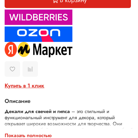
В корзину
Купить в 1 клик
Описание
Декали для свечей и гипса
– это стильный и
функциональный инструмент для декора, который
открывает широкие возможности для творчества. Они
представляют собой универсальный материал, способный
Показать полностью
преобразить не только свечи и гипсовые изделия, но и