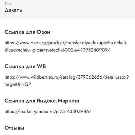
Тип
пальцами бумажную основу, сдвигаете ее на себя.
Декаль
Рисунок остается на изделии. Сразу после нанесения
удалите лишнюю влагу и воздух бумажным полотенцем
или кусочком сухой ткани. После чего покройте
изображение любым покрывным лаком. Отлично
Ссылка для Озон
подойдет акриловый лак на водной основе, матовый,
глянцевый, полуглянцевый.
https://www.ozon.ru/product/transfer-dlya-dekupazha-dekali-
dlya-svechey-i-gipsa-tsvetochki-002-a4-1995240909/
Ссылка для WB
https://www.wildberries.ru/catalog/379062656/detail.aspx?
targetUrl=GP
Ссылка для Яндекс.Маркета
https://market.yandex.ru/pr/51433039461
Отзывы