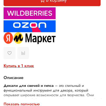
В корзину
Купить в 1 клик
Описание
Декали для свечей и гипса
– это стильный и
функциональный инструмент для декора, который
открывает широкие возможности для творчества. Они
представляют собой универсальный материал, способный
Показать полностью
преобразить не только свечи и гипсовые изделия, но и