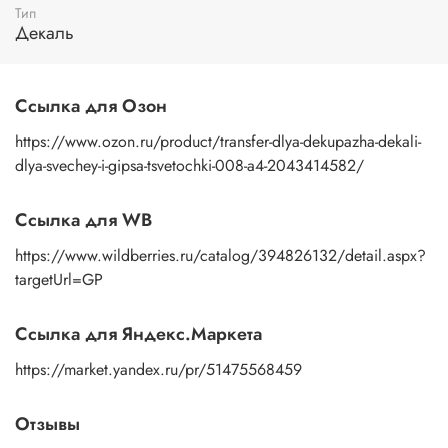
Тип
пальцами бумажную основу, сдвигаете ее на себя.
Декаль
Рисунок остается на изделии. Сразу после нанесения
удалите лишнюю влагу и воздух бумажным полотенцем
или кусочком сухой ткани. После чего покройте
изображение любым покрывным лаком. Отлично
Ссылка для Озон
подойдет акриловый лак на водной основе, матовый,
глянцевый, полуглянцевый.
https://www.ozon.ru/product/transfer-dlya-dekupazha-dekali-
dlya-svechey-i-gipsa-tsvetochki-008-a4-2043414582/
Ссылка для WB
https://www.wildberries.ru/catalog/394826132/detail.aspx?
targetUrl=GP
Ссылка для Яндекс.Маркета
https://market.yandex.ru/pr/51475568459
Отзывы