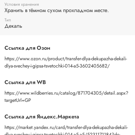
помощью губки или спонжа, подождите 10 секунд, дайте
Условия хранения
основе пропитаться водой. Затем приложите
Хранить в тёмном сухом прохладном месте.
изображение к поверхности и, плотно прижимая
Тип
пальцами бумажную основу, сдвигаете ее на себя.
Декаль
Рисунок остается на изделии. Сразу после нанесения
удалите лишнюю влагу и воздух бумажным полотенцем
или кусочком сухой ткани. После чего покройте
изображение любым покрывным лаком. Отлично
Ссылка для Озон
подойдет акриловый лак на водной основе, матовый,
глянцевый, полуглянцевый.
https://www.ozon.ru/product/transfer-dlya-dekupazha-dekali-
dlya-svechey-i-gipsa-tsvetochki-014-a5-3602405682/
Ссылка для WB
https://www.wildberries.ru/catalog/871704305/detail.aspx?
targetUrl=GP
Ссылка для Яндекс.Маркета
https://market.yandex.ru/card/transfer-dlya-dekupazha-dekali-
dlya-svechey-i-gipsa-tsvetochki-014-a5-a5/5231171184?do-