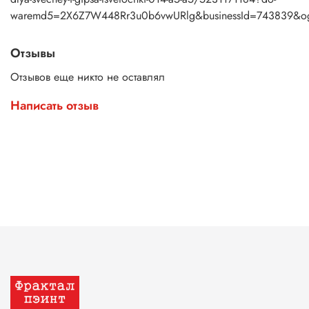
waremd5=2X6Z7W448Rr3u0b6vwURlg&businessId=743839&o
Отзывы
Отзывов еще никто не оставлял
Написать отзыв