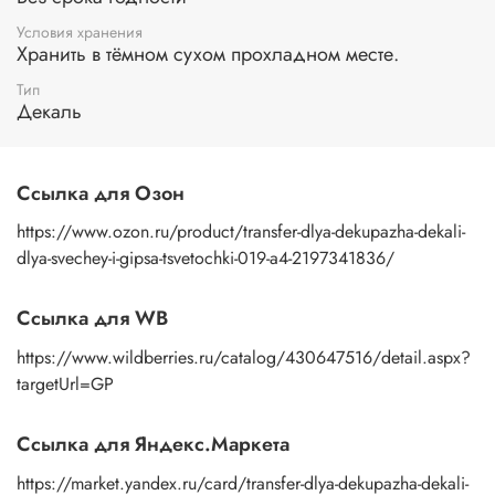
вниз. Смочите водой поверхность бумажной основы с
помощью губки или спонжа, подождите 10 секунд, дайте
Условия хранения
основе пропитаться водой. Затем приложите
Хранить в тёмном сухом прохладном месте.
изображение к поверхности и, плотно прижимая
Тип
пальцами бумажную основу, сдвигаете ее на себя.
Декаль
Рисунок остается на изделии. Сразу после нанесения
удалите лишнюю влагу и воздух бумажным полотенцем
или кусочком сухой ткани. После чего покройте
изображение любым покрывным лаком. Отлично
Ссылка для Озон
подойдет акриловый лак на водной основе, матовый,
глянцевый, полуглянцевый.
https://www.ozon.ru/product/transfer-dlya-dekupazha-dekali-
dlya-svechey-i-gipsa-tsvetochki-019-a4-2197341836/
Ссылка для WB
https://www.wildberries.ru/catalog/430647516/detail.aspx?
targetUrl=GP
Ссылка для Яндекс.Маркета
https://market.yandex.ru/card/transfer-dlya-dekupazha-dekali-