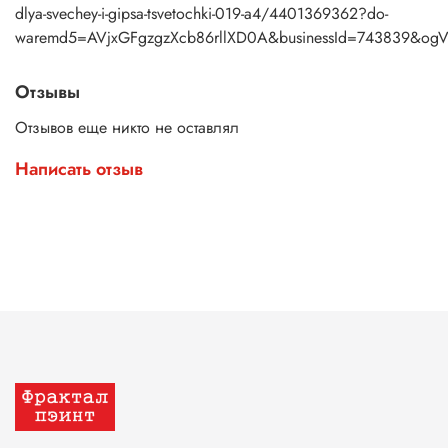
dlya-svechey-i-gipsa-tsvetochki-019-a4/4401369362?do-
waremd5=AVjxGFgzgzXcb86rllXD0A&businessId=743839&ogV
Отзывы
Отзывов еще никто не оставлял
Написать отзыв