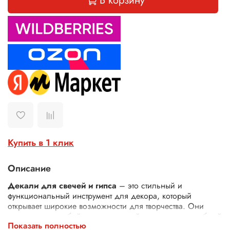
В корзину
Купить в 1 клик
Описание
Декали для свечей и гипса
– это стильный и
функциональный инструмент для декора, который
открывает широкие возможности для творчества. Они
представляют собой универсальный материал, способный
Показать полностью
преобразить не только свечи и гипсовые изделия, но и