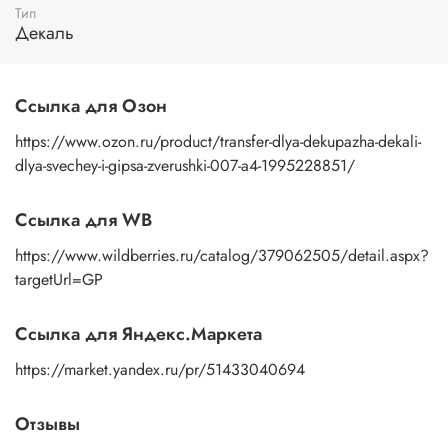
Тип
пальцами бумажную основу, сдвигаете ее на себя.
Декаль
Рисунок остается на изделии. Сразу после нанесения
удалите лишнюю влагу и воздух бумажным полотенцем
или кусочком сухой ткани. После чего покройте
изображение любым покрывным лаком. Отлично
Ссылка для Озон
подойдет акриловый лак на водной основе, матовый,
глянцевый, полуглянцевый.
https://www.ozon.ru/product/transfer-dlya-dekupazha-dekali-
dlya-svechey-i-gipsa-zverushki-007-a4-1995228851/
Ссылка для WB
https://www.wildberries.ru/catalog/379062505/detail.aspx?
targetUrl=GP
Ссылка для Яндекс.Маркета
https://market.yandex.ru/pr/51433040694
Отзывы